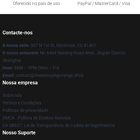
Oferecido no país de uso
PayPal / MasterCard / Visa
Contacte-nos
A nossa sede
: 307 N 1st St, Montrose, CO 81401
O nosso armazém
: No 6464 Nanjing Road West, Jing'an District,
Shanghai
Hour
: 9AM – 5PM (Mon – Fri)
Email
: contact@theannoyingorange.shop
Nossa empresa
Sobre nós
Termos e Condições
Políticas de privacidade
DMCA - Política de Direitos Autorais
CA SB657: Lei de Transparência de Cadeia de Suprimentos
Nosso Suporte