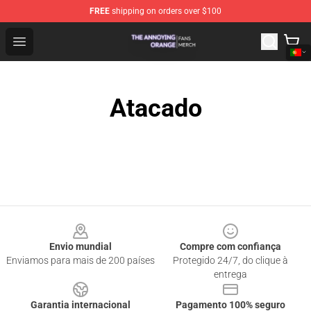
FREE
shipping on orders over $100
The Annoying Orange Shop - Official The Annoying Oran
Open menu
Atacado
Footer
Envio mundial
Compre com confiança
Enviamos para mais de 200 países
Protegido 24/7, do clique à
entrega
Garantia internacional
Pagamento 100% seguro