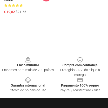
Couro
€ 19,82
$21.55
Footer
Envio mundial
Compre com confiança
Enviamos para mais de 200 países
Protegido 24/7, do clique à
entrega
Garantia internacional
Pagamento 100% seguro
Oferecido no país de uso
PayPal / MasterCard / Visa