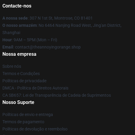
Contacte-nos
A nossa sede
: 307 N 1st St, Montrose, CO 81401
O nosso armazém
: No 6464 Nanjing Road West, Jing'an District,
Shanghai
Hour
: 9AM – 5PM (Mon – Fri)
Email
: contact@theannoyingorange.shop
Nossa empresa
Sobre nós
Termos e Condições
Políticas de privacidade
DMCA - Política de Direitos Autorais
CA SB657: Lei de Transparência de Cadeia de Suprimentos
Nosso Suporte
Políticas de envio e entrega
Termos de pagamento
Políticas de devolução e reembolso