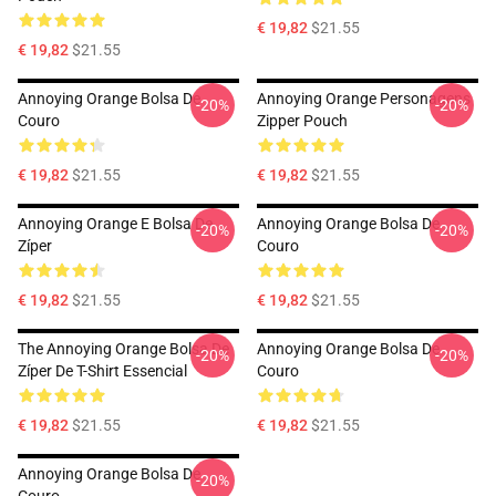
€ 19,82
$21.55
€ 19,82
$21.55
Annoying Orange Bolsa De
Annoying Orange Personagens
-20%
-20%
Couro
Zipper Pouch
€ 19,82
$21.55
€ 19,82
$21.55
Annoying Orange E Bolsa De
Annoying Orange Bolsa De
-20%
-20%
Zíper
Couro
€ 19,82
$21.55
€ 19,82
$21.55
The Annoying Orange Bolsa De
Annoying Orange Bolsa De
-20%
-20%
Zíper De T-Shirt Essencial
Couro
€ 19,82
$21.55
€ 19,82
$21.55
Annoying Orange Bolsa De
-20%