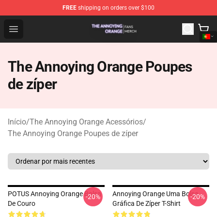
FREE
shipping on orders over $100
The Annoying Orange Shop - Official The Annoying Oran
Open menu
The Annoying Orange Poupes
de zíper
Início
/
The Annoying Orange Acessórios
/
The Annoying Orange Poupes de zíper
POTUS Annoying Orange Bolsa
Annoying Orange Uma Bolsa
-20%
-20%
De Couro
Gráfica De Zíper T-Shirt