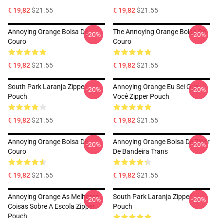
€ 19,82
$21.55
€ 19,82
$21.55
Annoying Orange Bolsa De
The Annoying Orange Bolsa De
-20%
-20%
Couro
Couro
€ 19,82
$21.55
€ 19,82
$21.55
South Park Laranja Zipper
Annoying Orange Eu Sei Que
-20%
-20%
Pouch
Você Zipper Pouch
€ 19,82
$21.55
€ 19,82
$21.55
Annoying Orange Bolsa De
Annoying Orange Bolsa De Zíper
-20%
-20%
Couro
De Bandeira Trans
€ 19,82
$21.55
€ 19,82
$21.55
Annoying Orange As Melhores
South Park Laranja Zipper
-20%
-20%
Coisas Sobre A Escola Zipper
Pouch
Pouch