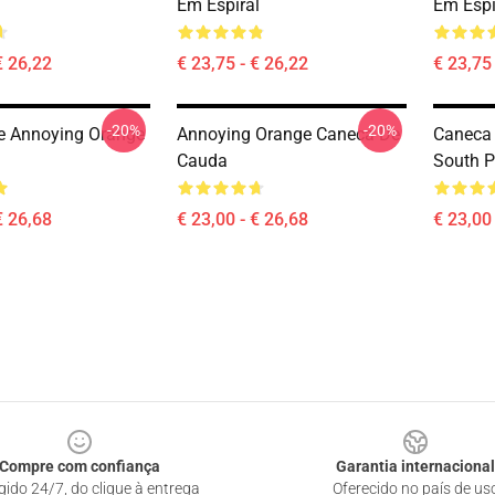
Em Espiral
Em Espi
€ 26,22
€ 23,75 - € 26,22
€ 23,75 
-20%
-20%
e Annoying Orange
Annoying Orange Caneca De
Caneca 
Cauda
South P
€ 26,68
€ 23,00 - € 26,68
€ 23,00 
Compre com confiança
Garantia internacional
gido 24/7, do clique à entrega
Oferecido no país de us