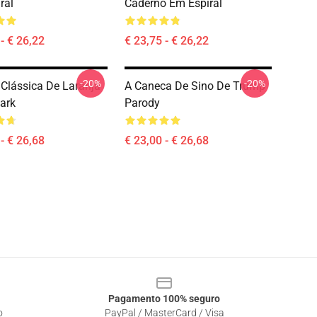
ral
Caderno Em Espiral
- € 26,22
€ 23,75 - € 26,22
-20%
-20%
Clássica De Laranja
A Caneca De Sino De Trump
ark
Parody
- € 26,68
€ 23,00 - € 26,68
Pagamento 100% seguro
o
PayPal / MasterCard / Visa