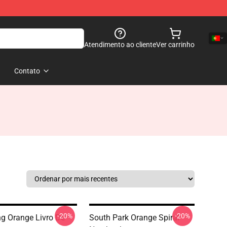
Atendimento ao cliente
Ver carrinho
Contato
-20%
-20%
g Orange Livro De
South Park Orange Spiral