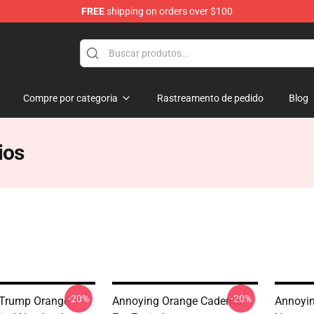
FREE
shipping on orders over $100
ange Merchandise Store
Compre por categoria
Rastreamento de pedido
Blog
ios
-20%
-20%
 Trump Orange
Annoying Orange Caderno
Annoyin