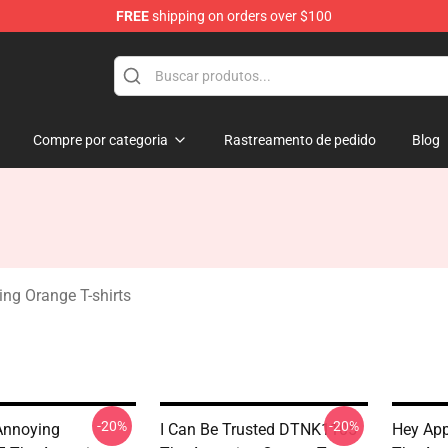
FREE
shipping on orders over $100
ange Merchandise Store
Compre por categoria
Rastreamento de pedido
Blog
ng Orange T-shirts
-20%
-20%
Annoying
I Can Be Trusted DTNK1105
Hey Ap