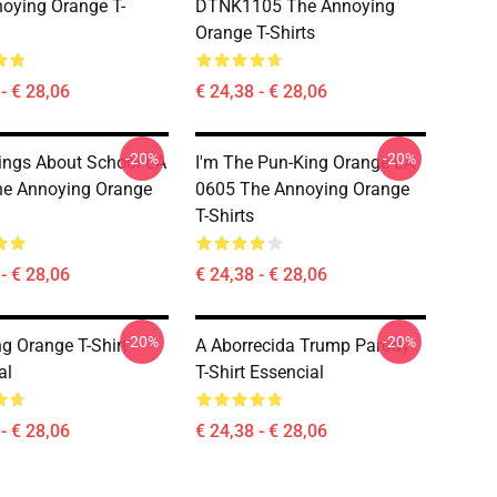
oying Orange T-
DTNK1105 The Annoying
Orange T-Shirts
- € 28,06
€ 24,38 - € 28,06
-20%
-20%
ings About School LA
I'm The Pun-King Orange LA
he Annoying Orange
0605 The Annoying Orange
T-Shirts
- € 28,06
€ 24,38 - € 28,06
-20%
-20%
g Orange T-Shirt
A Aborrecida Trump Parody
al
T-Shirt Essencial
- € 28,06
€ 24,38 - € 28,06