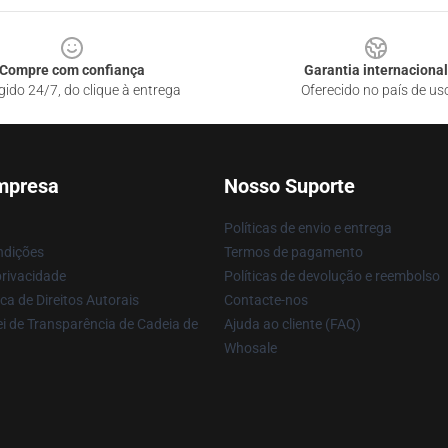
Compre com confiança
Garantia internacional
gido 24/7, do clique à entrega
Oferecido no país de us
mpresa
Nosso Suporte
Políticas de envio e entrega
ndições
Termos de pagamento
privacidade
Políticas de devolução e reembolso
ca de Direitos Autorais
Contacte-nos
i de Transparência de Cadeia de
Ajuda ao cliente (FAQ)
Whosale