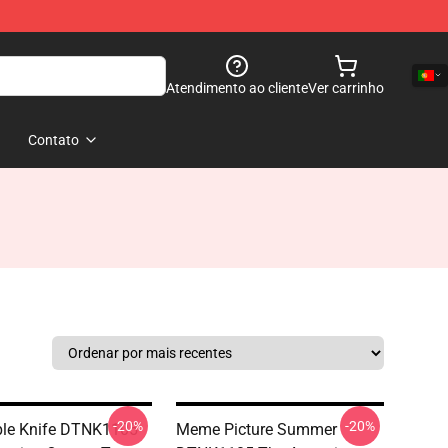
Atendimento ao cliente
Ver carrinho
Contato
-20%
-20%
ple Knife DTNK1105
Meme Picture Summer