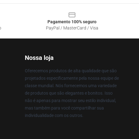
Pagamento 100% seguro
o
PayPal / MasterCard / Visa
Nossa loja
Oferecemos produtos de alta qualidade que são
projetados especificamente pela nossa equipe de
classe mundial. Nós fornecemos uma variedade
de produtos que são elegantes e bonitos. Isso
não é apenas para mostrar seu estilo individual,
mas também para você compartilhar sua
individualidade com os outros.