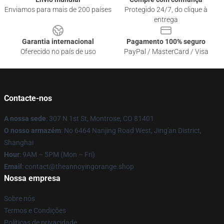
Enviamos para mais de 200 países
Protegido 24/7, do clique à
entrega
Garantia internacional
Pagamento 100% seguro
Oferecido no país de uso
PayPal / MasterCard / Visa
Contacte-nos
A nossa sede
: 307 N 1st St, Montrose, CO 81401
O nosso armazém
: No 6464 Nanjing Road West, Jing'an District,
Shanghai
Hour
: 9AM – 5PM (Mon – Fri)
Email
: contact@theannoyingorange.shop
Nossa empresa
Sobre nós
Termos e Condições
Políticas de privacidade