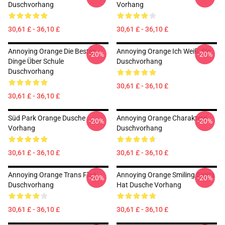
Duschvorhang
Vorhang
30,61 £ - 36,10 £
30,61 £ - 36,10 £
Annoying Orange Die Besten
Annoying Orange Ich Weiß, Sie
-20%
-20%
Dinge Über Schule
Duschvorhang
Duschvorhang
30,61 £ - 36,10 £
30,61 £ - 36,10 £
Süd Park Orange Dusche
Annoying Orange Charaktere
-20%
-20%
Vorhang
Duschvorhang
30,61 £ - 36,10 £
30,61 £ - 36,10 £
Annoying Orange Trans Flag
Annoying Orange Smiling Santa
-20%
-20%
Duschvorhang
Hat Dusche Vorhang
30,61 £ - 36,10 £
30,61 £ - 36,10 £