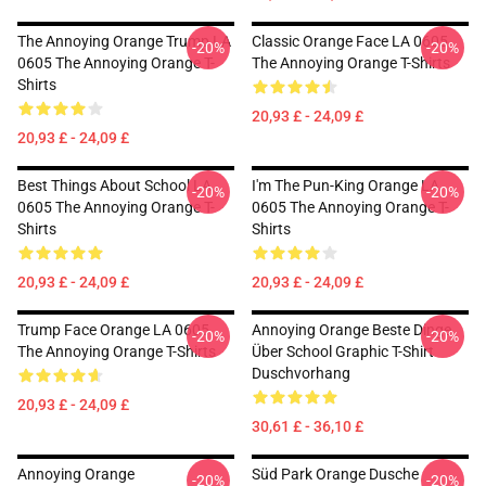
The Annoying Orange Trump LA
Classic Orange Face LA 0605
-20%
-20%
0605 The Annoying Orange T-
The Annoying Orange T-Shirts
Shirts
20,93 £ - 24,09 £
20,93 £ - 24,09 £
Best Things About School LA
I'm The Pun-King Orange LA
-20%
-20%
0605 The Annoying Orange T-
0605 The Annoying Orange T-
Shirts
Shirts
20,93 £ - 24,09 £
20,93 £ - 24,09 £
Trump Face Orange LA 0605
Annoying Orange Beste Dinge
-20%
-20%
The Annoying Orange T-Shirts
Über School Graphic T-Shirt
Duschvorhang
20,93 £ - 24,09 £
30,61 £ - 36,10 £
Annoying Orange
Süd Park Orange Dusche
-20%
-20%