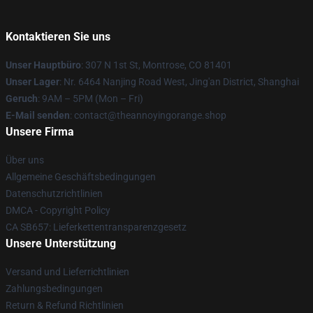
Kontaktieren Sie uns
Unser Hauptbüro
: 307 N 1st St, Montrose, CO 81401
Unser Lager
: Nr. 6464 Nanjing Road West, Jing'an District, Shanghai
Geruch
: 9AM – 5PM (Mon – Fri)
E-Mail senden
: contact@theannoyingorange.shop
Unsere Firma
Über uns
Allgemeine Geschäftsbedingungen
Datenschutzrichtlinien
DMCA - Copyright Policy
CA SB657: Lieferkettentransparenzgesetz
Unsere Unterstützung
Versand und Lieferrichtlinien
Zahlungsbedingungen
Return & Refund Richtlinien