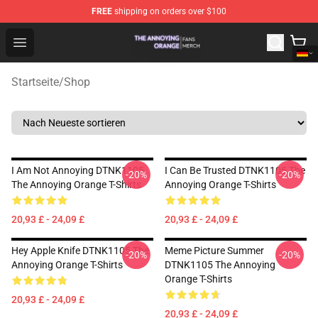
FREE
shipping on orders over $100
The Annoying Orange Shop - Official The Annoying Oran
Open menu
Startseite
/
Shop
I Am Not Annoying DTNK1105
I Can Be Trusted DTNK1105 The
-20%
-20%
The Annoying Orange T-Shirts
Annoying Orange T-Shirts
20,93 £ - 24,09 £
20,93 £ - 24,09 £
Hey Apple Knife DTNK1105 The
Meme Picture Summer
-20%
-20%
Annoying Orange T-Shirts
DTNK1105 The Annoying
Orange T-Shirts
20,93 £ - 24,09 £
20,93 £ - 24,09 £