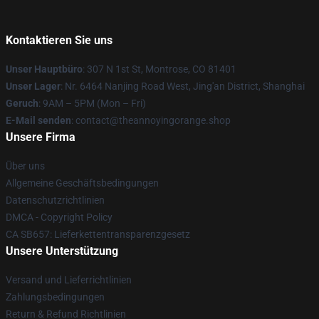
Kontaktieren Sie uns
Unser Hauptbüro
: 307 N 1st St, Montrose, CO 81401
Unser Lager
: Nr. 6464 Nanjing Road West, Jing'an District, Shanghai
Geruch
: 9AM – 5PM (Mon – Fri)
E-Mail senden
: contact@theannoyingorange.shop
Unsere Firma
Über uns
Allgemeine Geschäftsbedingungen
Datenschutzrichtlinien
DMCA - Copyright Policy
CA SB657: Lieferkettentransparenzgesetz
Unsere Unterstützung
Versand und Lieferrichtlinien
Zahlungsbedingungen
Return & Refund Richtlinien