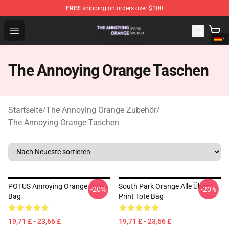
FREE
shipping on orders over $100
The Annoying Orange Shop - Official The Annoying Oran
Open menu
The Annoying Orange Taschen
Startseite
/
The Annoying Orange Zubehör
/
The Annoying Orange Taschen
POTUS Annoying Orange Tote
South Park Orange Alle Über
-20%
-20%
Bag
Print Tote Bag
19,71 £ - 23,66 £
19,71 £ - 23,66 £