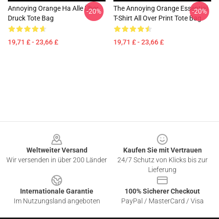
Annoying Orange Ha Alle Über
The Annoying Orange Essential
-20%
-20%
Druck Tote Bag
T-Shirt All Over Print Tote Bag
19,71 £ - 23,66 £
19,71 £ - 23,66 £
Footer
Weltweiter Versand
Kaufen Sie mit Vertrauen
Wir versenden in über 200 Länder
24/7 Schutz von Klicks bis zur
Lieferung
Internationale Garantie
100% Sicherer Checkout
Im Nutzungsland angeboten
PayPal / MasterCard / Visa