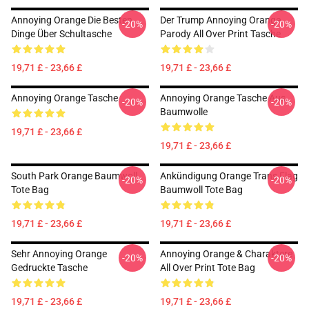
Annoying Orange Die Besten
Der Trump Annoying Orange
-20%
-20%
Dinge Über Schultasche
Parody All Over Print Tasche
19,71 £ - 23,66 £
19,71 £ - 23,66 £
Annoying Orange Tasche
Annoying Orange Tasche Aus
-20%
-20%
Baumwolle
19,71 £ - 23,66 £
19,71 £ - 23,66 £
South Park Orange Baumwoll
Ankündigung Orange Trans Flag
-20%
-20%
Tote Bag
Baumwoll Tote Bag
19,71 £ - 23,66 £
19,71 £ - 23,66 £
Sehr Annoying Orange
Annoying Orange & Charaktere
-20%
-20%
Gedruckte Tasche
All Over Print Tote Bag
19,71 £ - 23,66 £
19,71 £ - 23,66 £