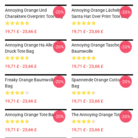
Annoying Orange Und
Annoying Orange Lächelnd Mit
-20%
-20%
Charaktere Overprint Tote Bag
Santa Hat Over Print Tote Bag
19,71 £ - 23,66 £
19,71 £ - 23,66 £
Annoying Orange Ha Alle Über
Annoying Orange Tasche Aus
-20%
-20%
Druck Tote Bag
Baumwolle
19,71 £ - 23,66 £
19,71 £ - 23,66 £
Freaky Orange Baumwolle Tote
Spannende Orange Cotton Tote
-20%
-20%
Bag
Bag
19,71 £ - 23,66 £
19,71 £ - 23,66 £
Annoying Orange Tote Bag
The Annoying Orange Tote Bag
-20%
-20%
19,71 £ - 23,66 £
19,71 £ - 23,66 £