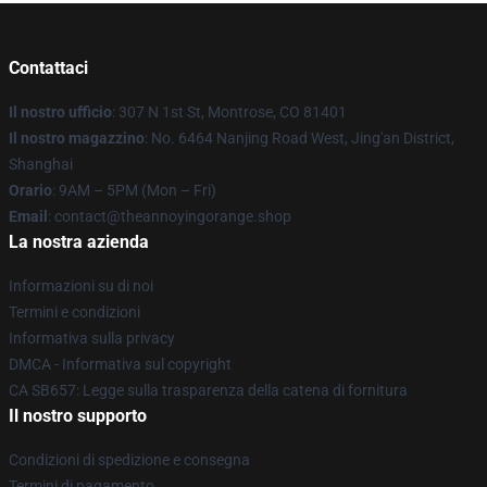
Contattaci
Il nostro ufficio
: 307 N 1st St, Montrose, CO 81401
Il nostro magazzino
: No. 6464 Nanjing Road West, Jing'an District,
Shanghai
Orario
: 9AM – 5PM (Mon – Fri)
Email
: contact@theannoyingorange.shop
La nostra azienda
Informazioni su di noi
Termini e condizioni
Informativa sulla privacy
DMCA - Informativa sul copyright
CA SB657: Legge sulla trasparenza della catena di fornitura
Il nostro supporto
Condizioni di spedizione e consegna
Termini di pagamento