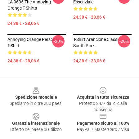
LA 0605 The Annoying
Essenziale
Orange T-Shirts
24,38 € - 28,06 €
24,38 € - 28,06 €
Annoying Orange Personaggi
T-Shirt Arancione Classic
-20%
-20%
T-Shirt
South Park
24,38 € - 28,06 €
24,38 € - 28,06 €
Footer
Spedizione mondiale
Acquista in tutta sicurezza
Spediamo in oltre 200 paesi
Protetto 24/7 dai clic alla
consegna
Garanzia internazionale
Pagamento sicuro al 100%
Offerto nel paese di utilizzo
PayPal / MasterCard / Visa