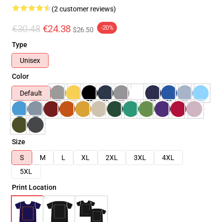
(2 customer reviews)
€30.48
€24.38
-20%
$26.50
Type
Unisex
Color
Default
Size
S
M
L
XL
2XL
3XL
4XL
5XL
Print Location