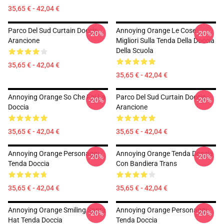
35,65 € - 42,04 €
Parco Del Sud Curtain Doccia
Annoying Orange Le Cose
-20%
-20%
Arancione
Migliori Sulla Tenda Della Doccia
Della Scuola
35,65 € - 42,04 €
35,65 € - 42,04 €
Annoying Orange So Che Fai La
Parco Del Sud Curtain Doccia
-20%
-20%
Doccia
Arancione
35,65 € - 42,04 €
35,65 € - 42,04 €
Annoying Orange Personaggi
Annoying Orange Tenda Doccia
-20%
-20%
Tenda Doccia
Con Bandiera Trans
35,65 € - 42,04 €
35,65 € - 42,04 €
Annoying Orange Smiling Santa
Annoying Orange Personaggi
-20%
-20%
Hat Tenda Doccia
Tenda Doccia