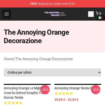
FREE
shipping on orders over $100
The Annoying Orange Shop - Official The Annoying Oran
Open menu
The Annoying Orange
Decorazione
Home
/
The Annoying Orange Decorazione
Annoying Orange Le Migliori
Annoying Orange Tenda Doccia
-20%
-20%
Cose Su School Graphic T-Shirt
Doccia Tenda
35,65 € - 42,04 €