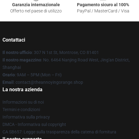
Garanzia internazionale
Pagamento sicuro al 100%
Offerto nel paese di utilizzo
PayPal / MasterCard / Visa
Contattaci
Il nostro ufficio
: 307 N 1st St, Montrose, CO 81401
Il nostro magazzino
: No. 6464 Nanjing Road West, Jing'an District,
Shanghai
Orario
: 9AM – 5PM (Mon – Fri)
Email
: contact@theannoyingorange.shop
La nostra azienda
Informazioni su di noi
Termini e condizioni
Informativa sulla privacy
DMCA - Informativa sul copyright
CA SB657: Legge sulla trasparenza della catena di fornitura