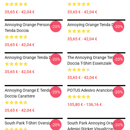
35,65 € - 42,04 €
35,65 € - 42,04 €
Annoying Orange Personaggi
Annoying Orange Tenda Doccia
-20%
-20%
Tenda Doccia
35,65 € - 42,04 €
35,65 € - 42,04 €
Annoying Orange Tenda Doccia
The Annoying Orange Tenda
-20%
-20%
Doccia T-Shirt Essenziale
35,65 € - 42,04 €
35,65 € - 42,04 €
Annoying Orange E Tenda
POTUS Adesivo Arancione
-20%
-20%
Doccia Carattere
105,80 € - 136,16 €
35,65 € - 42,04 €
South Park T-Shirt Oversize
South Park Annoying Orange
-20%
-20%
Adesivi Sticker Visualizzare