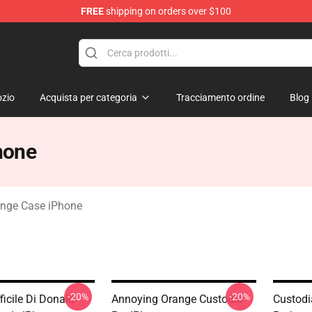
FREE
shipping on orders over $100
ange Merchandise Store
zio
Acquista per categoria
Tracciamento ordine
Blog
hone
nge Case iPhone
-20%
-20%
fficile Di Donald
Annoying Orange Custodia
Custodi