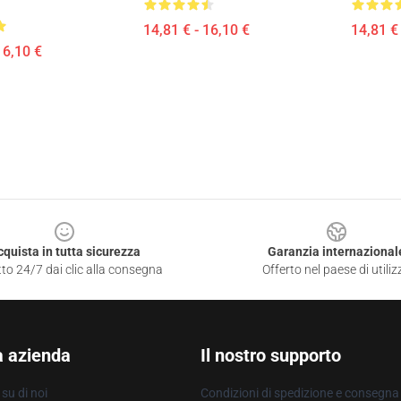
14,81 € - 16,10 €
14,81 € 
16,10 €
cquista in tutta sicurezza
Garanzia internazional
to 24/7 dai clic alla consegna
Offerto nel paese di utiliz
a azienda
Il nostro supporto
su di noi
Condizioni di spedizione e consegna