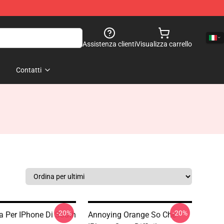
Assistenza clienti
Visualizza carrello
Contatti
-20%
-20%
a Per IPhone Di South
Annoying Orange So Che