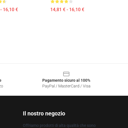
- 16,10 €
14,81 € - 16,10 €
e
Pagamento sicuro al 100%
zo
PayPal / MasterCard / Visa
Il nostro negozio
Offriamo prodotti di alta qualità che sono