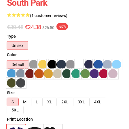
South Park
(1 customer reviews)
€30.48
€24.38
-20%
$26.50
Type
Unisex
Color
Default
Size
S
M
L
XL
2XL
3XL
4XL
5XL
Print Location