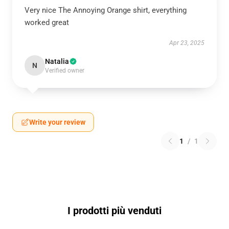
Very nice The Annoying Orange shirt, everything
worked great
Apr 23, 2025
Natalia
N
Verified owner
Write your review
1
/
1
I prodotti più venduti