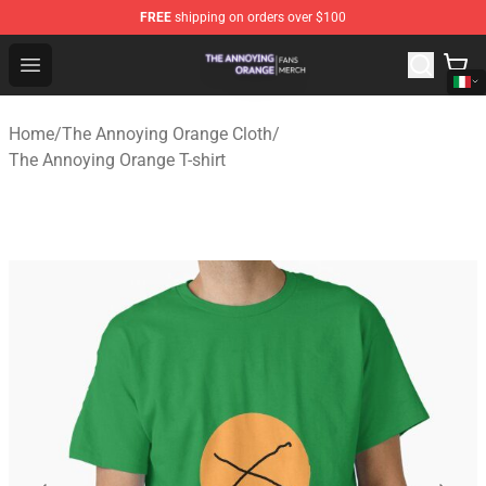
FREE
shipping on orders over $100
The Annoying Orange Shop - Official The Annoying Oran
Open menu
Home
/
The Annoying Orange Cloth
/
The Annoying Orange T-shirt