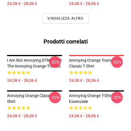
24,38 € - 28,06 €
24,38 € - 28,06 €
VISUALIZZA ALTRO
Prodotti correlati
I Am Not Annoying DTNK1105
Annoying Orange Trans Flag
-20%
-20%
The Annoying Orange T-Shirts
Classic T Shirt
24,38 € - 28,06 €
24,38 € - 28,06 €
Annoying Orange Classic T-
Annoying Orange T-Shirt
-20%
-20%
Shirt
Essenziale
24,38 € - 28,06 €
24,38 € - 28,06 €