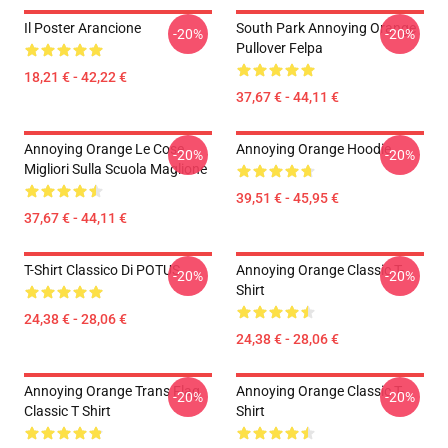
Il Poster Arancione
South Park Annoying Orange
-20%
-20%
Pullover Felpa
18,21 € - 42,22 €
37,67 € - 44,11 €
Annoying Orange Le Cose
Annoying Orange Hoodie
-20%
-20%
Migliori Sulla Scuola Maglione
39,51 € - 45,95 €
37,67 € - 44,11 €
T-Shirt Classico Di POTUS
Annoying Orange Classic T-
-20%
-20%
Shirt
24,38 € - 28,06 €
24,38 € - 28,06 €
Annoying Orange Trans Flag
Annoying Orange Classic T-
-20%
-20%
Classic T Shirt
Shirt