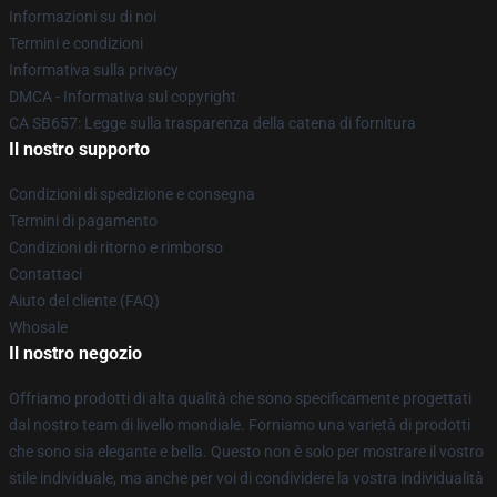
Informazioni su di noi
Termini e condizioni
Informativa sulla privacy
DMCA - Informativa sul copyright
CA SB657: Legge sulla trasparenza della catena di fornitura
Il nostro supporto
Condizioni di spedizione e consegna
Termini di pagamento
Condizioni di ritorno e rimborso
Contattaci
Aiuto del cliente (FAQ)
Whosale
Il nostro negozio
Offriamo prodotti di alta qualità che sono specificamente progettati
dal nostro team di livello mondiale. Forniamo una varietà di prodotti
che sono sia elegante e bella. Questo non è solo per mostrare il vostro
stile individuale, ma anche per voi di condividere la vostra individualità