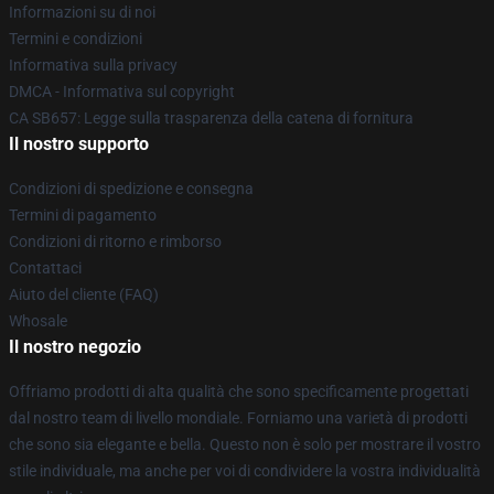
Informazioni su di noi
Termini e condizioni
Informativa sulla privacy
DMCA - Informativa sul copyright
CA SB657: Legge sulla trasparenza della catena di fornitura
Il nostro supporto
Condizioni di spedizione e consegna
Termini di pagamento
Condizioni di ritorno e rimborso
Contattaci
Aiuto del cliente (FAQ)
Whosale
Il nostro negozio
Offriamo prodotti di alta qualità che sono specificamente progettati
dal nostro team di livello mondiale. Forniamo una varietà di prodotti
che sono sia elegante e bella. Questo non è solo per mostrare il vostro
stile individuale, ma anche per voi di condividere la vostra individualità