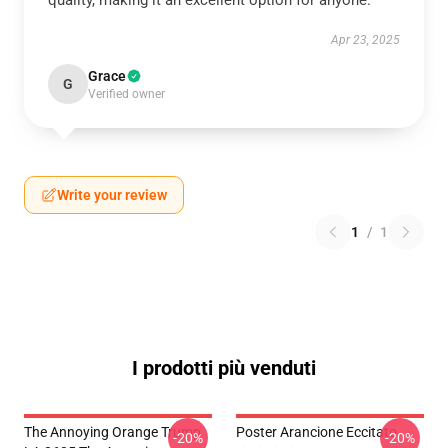
quality, making it an excellent option for anyone.
Apr 23, 2025
Grace
G
Verified owner
Write your review
1
/
1
I prodotti più venduti
The Annoying Orange Trump
Poster Arancione Eccitato
-20%
-20%