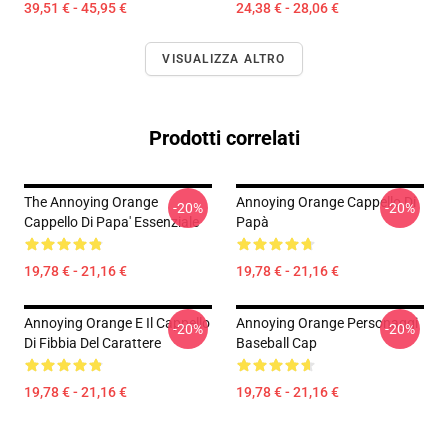
39,51 € - 45,95 €
24,38 € - 28,06 €
VISUALIZZA ALTRO
Prodotti correlati
The Annoying Orange
Annoying Orange Cappello Di
-20%
-20%
Cappello Di Papa' Essenziale
Papà
19,78 € - 21,16 €
19,78 € - 21,16 €
Annoying Orange E Il Cappello
Annoying Orange Personaggi
-20%
-20%
Di Fibbia Del Carattere
Baseball Cap
19,78 € - 21,16 €
19,78 € - 21,16 €