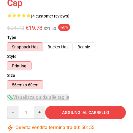
Cap
(4 customer reviews)
€24.73
€19.78
-20%
$21.50
Type
Snapback Hat
Bucket Hat
Beanie
Style
Printing
Size
56cm to 60cm
Visualizza guida alle taglie
Quantity
AGGIUNGI AL CARRELLO
Questa vendita termina tra
00
:
50
:
54