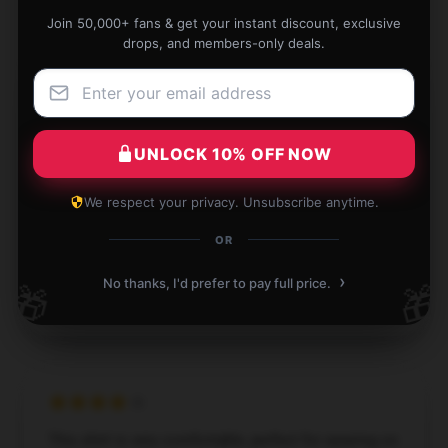
Join 50,000+ fans & get your instant discount, exclusive
drops, and members-only deals.
2 reviews for The Annoying Orange
Camiseta
UNLOCK 10% OFF NOW
★★★★★
50%
★★★★☆
50%
We respect your privacy. Unsubscribe anytime.
★★★☆☆
0%
OR
★★☆☆☆
0%
›
No thanks, I'd prefer to pay full price.
🎁
🎁
★☆☆☆☆
0%
This shirt is very comfortable, perfect for wearing on