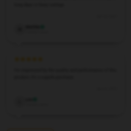
long days or busy outings.
Apr 24, 2025
Matilda
M
Verified owner
I’m impressed by the quality and performance of this
product; it’s a superb purchase.
Apr 23, 2025
Leo
L
Verified owner