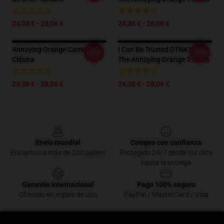
24,38 € - 28,06 €
24,38 € - 28,06 €
Annoying Orange Camiseta
I Can Be Trusted DTNK1105
-20%
-20%
Clásica
The Annoying Orange T-Shirts
24,38 € - 28,06 €
24,38 € - 28,06 €
Footer
Envío mundial
Compra con confianza
Enviamos a más de 200 países
Protegido 24/7 desde los clics
hasta la entrega
Garantía internacional
Pago 100% seguro
Ofrecido en el país de uso
PayPal / MasterCard / Visa