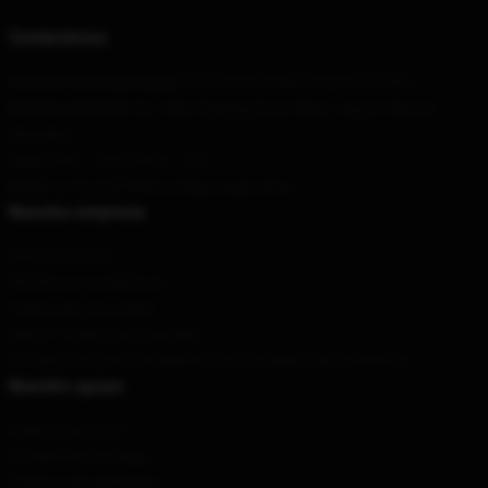
Contáctenos
Nuestra oficina principal
: 307 N 1st St, Montrose, CO 81401
Nuestro almacén
: No. 6464 Nanjing Road West, Jing'an District,
Shanghai
Hora
: 9AM – 5PM (Mon – Fri)
Email
: contact@theannoyingorange.shop
Nuestra empresa
Sobre nosotros
Términos y condiciones
Política de privacidad
DMCA - Política de Copyright
CA SB657: Ley de transparencia en la cadena de suministro
Nuestro apoyo
Políticas de envío
Condiciones de pago
Políticas de reembolso