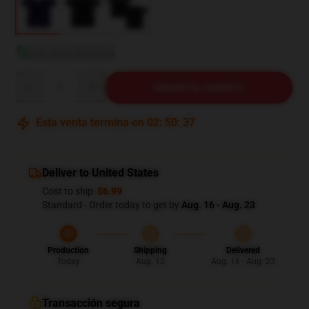
Ver guía de tallas
Quantity
AÑADIR AL CARRITO
Esta venta termina en
02
:
50
:
36
Deliver to United States
Cost to ship:
$6.99
Standard - Order today to get by
Aug. 16 - Aug. 23
Production
Shipping
Delivered
Today
Aug. 12
Aug. 16 - Aug. 23
Transacción segura