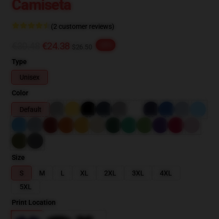
Camiseta
(2 customer reviews)
€30.48
€24.38
-20%
$26.50
Type
Unisex
Color
Default
Size
S
M
L
XL
2XL
3XL
4XL
5XL
Print Location