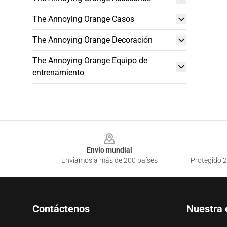
The Annoying Orange Casos
The Annoying Orange Decoración
The Annoying Orange Equipo de
entrenamiento
Footer
Envío mundial
Enviamos a más de 200 países
Protegido 2
Contáctenos
Nuestra