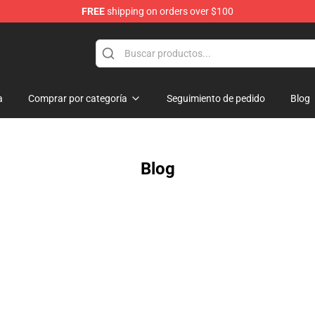
FREE
shipping on orders over $100
ange Merchandise Store
a
Comprar por categoría
Seguimiento de pedido
Blog
Blog