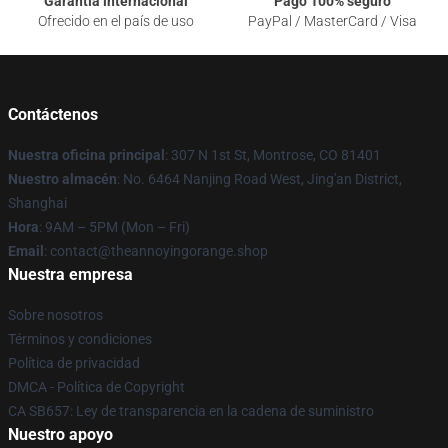
Garantía internacional
Pago 100% seguro
Ofrecido en el país de uso
PayPal / MasterCard / Visa
Contáctenos
Nuestra oficina principal
: 307 N 1st St, Montrose, CO 81401
Nuestro almacén
: No. 6464 Nanjing Road West, Jing'an District,
Shanghai
Hora
: 9AM – 5PM (Mon – Fri)
Email
: contact@theannoyingorange.shop
Nuestra empresa
Sobre nosotros
Términos y condiciones
Política de privacidad
DMCA - Política de Copyright
CA SB657: Ley de transparencia en la cadena de suministro
Nuestro apoyo