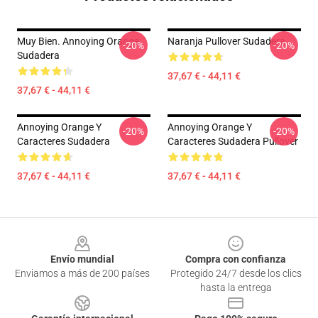
Muy Bien. Annoying Orange
Naranja Pullover Sudadera
-20%
-20%
Sudadera
37,67 € - 44,11 €
37,67 € - 44,11 €
Annoying Orange Y
Annoying Orange Y
-20%
-20%
Caracteres Sudadera
Caracteres Sudadera Pullover
37,67 € - 44,11 €
37,67 € - 44,11 €
Footer
Envío mundial
Compra con confianza
Enviamos a más de 200 países
Protegido 24/7 desde los clics
hasta la entrega