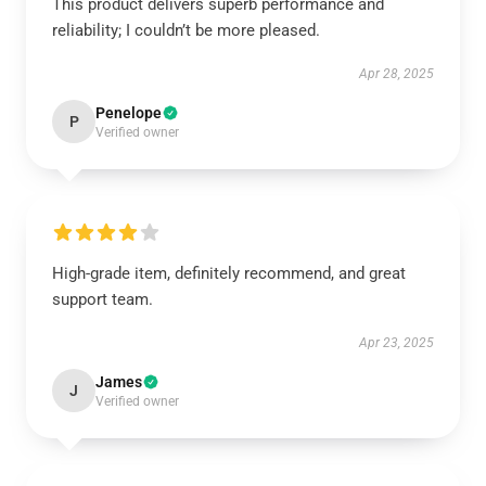
This product delivers superb performance and
reliability; I couldn’t be more pleased.
Apr 28, 2025
Penelope
P
Verified owner
High-grade item, definitely recommend, and great
support team.
Apr 23, 2025
James
J
Verified owner