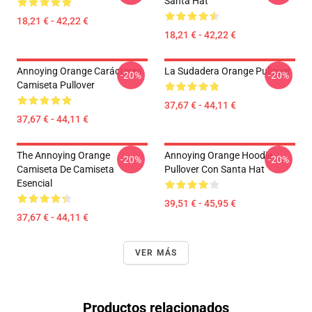
Santa Hat
18,21 € - 42,22 €
18,21 € - 42,22 €
Annoying Orange Carácteres
La Sudadera Orange Pullover
-20%
-20%
Camiseta Pullover
37,67 € - 44,11 €
37,67 € - 44,11 €
The Annoying Orange
Annoying Orange Hoodie
-20%
-20%
Camiseta De Camiseta
Pullover Con Santa Hat
Esencial
39,51 € - 45,95 €
37,67 € - 44,11 €
VER MÁS
Productos relacionados