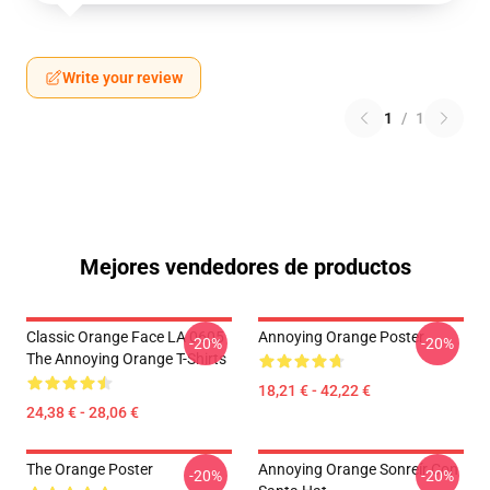
Write your review
1
/
1
Mejores vendedores de productos
Classic Orange Face LA 0605
Annoying Orange Poster
-20%
-20%
The Annoying Orange T-Shirts
18,21 € - 42,22 €
24,38 € - 28,06 €
The Orange Poster
Annoying Orange Sonreír Con
-20%
-20%