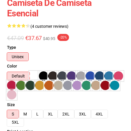
Camiseta De Camiseta
Esencial
(4 customer reviews)
€47.09
€37.67
-20%
$40.95
Type
Unisex
Color
Default
Size
S
M
L
XL
2XL
3XL
4XL
5XL