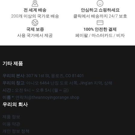
전 세계 배송
안심하고 쇼핑하세요
200개 이상의 국가로 배송
클릭에서 배송까지 24/7 보호
국제 보증
100% 안전한 결제
사용 국가에서 제공
페이팔 / 마스터카드 / 비자
기타 제품
우리의 본사
: 307 N 1st St, 몽로즈, CO 81401
우리의 창고
: 아니오 6464 난징 도로 서쪽, Jing'an 지역, 상해
시간 :
: 오전 9시 ~ 오후 5시 (월 ~ 금)
이름 *
: 연락처@theannoyingorange.shop
우리의 회사
제품 정보
이용 약관
개인 정보 정책