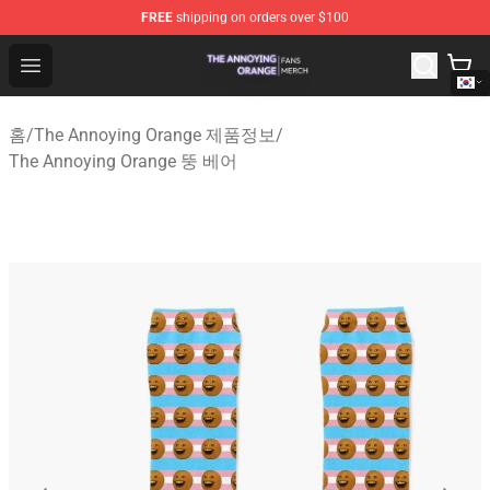
FREE
shipping on orders over $100
The Annoying Orange Shop - Official The Annoying Oran
Open menu
홈
/
The Annoying Orange 제품정보
/
The Annoying Orange 뚱 베어