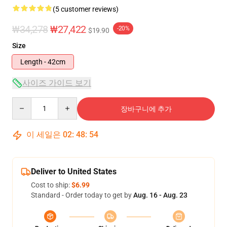
(5 customer reviews)
₩34,278
₩27,422
-20%
$19.90
Size
Length - 42cm
사이즈 가이드 보기
Quantity
장바구니에 추가
이 세일은
02
:
48
:
53
Deliver to United States
Cost to ship:
$6.99
Standard - Order today to get by
Aug. 16 - Aug. 23