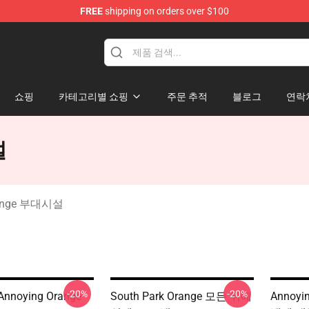
FREE
shipping on orders over $100
ange Merchandise Store
쇼핑
카테고리별 쇼핑
주문 추적
블로그
연락
설
range 부대시설
-20%
-20%
noying Orange
South Park Orange 모든 위에
Annoyi