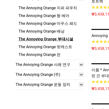
토트백
The Annoying Orange 지퍼 파우치
₩3,438,11
The Annoying Orange 뚱 베어
The Annoying Orange 마우스 패드
The Annoying Orange 배낭
Annoyin
The Annoying Orange 부대시설
The Annoying Orange 팟캐스트
₩3,438,11
The Annoying Orange 핀
The Annoying Orange 사례 연구
이름 * Ann
The Annoying Orange (주)
된 끈 부대
The Annoying Orange 운동 장치
₩3,438,11