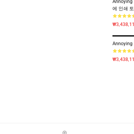
Annoying
에 인쇄 토
₩3,438,11
Annoyin
₩3,438,11
Footer