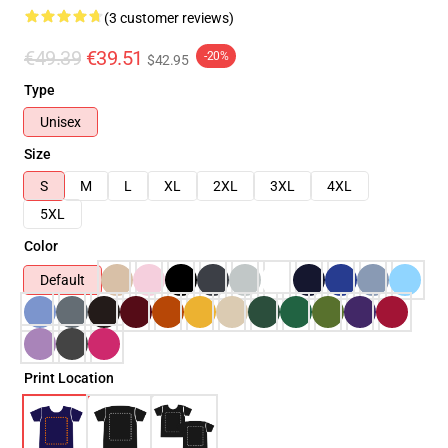
(3 customer reviews)
€49.39
€39.51
-20%
$42.95
Type
Unisex
Size
S
M
L
XL
2XL
3XL
4XL
5XL
Color
Default
Print Location