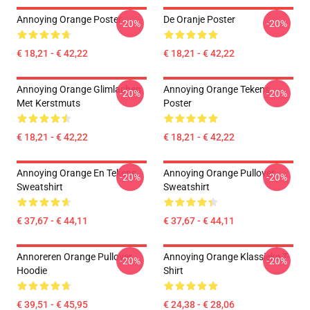
Annoying Orange Poster
De Oranje Poster
-20%
-20%
€ 18,21 - € 42,22
€ 18,21 - € 42,22
Annoying Orange Glimlachen
Annoying Orange Tekens
-20%
-20%
Met Kerstmuts
Poster
€ 18,21 - € 42,22
€ 18,21 - € 42,22
Annoying Orange En Tekens
Annoying Orange Pullover
-20%
-20%
Sweatshirt
Sweatshirt
€ 37,67 - € 44,11
€ 37,67 - € 44,11
Annoreren Orange Pullover
Annoying Orange Klassieke T-
-20%
-20%
Hoodie
Shirt
€ 39,51 - € 45,95
€ 24,38 - € 28,06