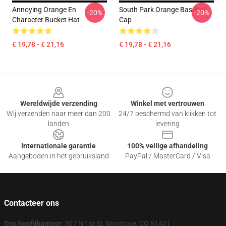
Annoying Orange En
South Park Orange Baseball
-20%
-20%
Character Bucket Hat
Cap
€ 19,78 - € 21,16
€ 19,78 - € 21,16
Footer
Wereldwijde verzending
Winkel met vertrouwen
Wij verzenden naar meer dan 200
24/7 beschermd van klikken tot
landen
levering
Internationale garantie
100% veilige afhandeling
Aangeboden in het gebruiksland
PayPal / MasterCard / Visa
Contacteer ons
Ons hoofdkantoor
: 307 N 1st St, Montrose, CO 81401