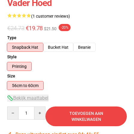
Vader Hoed
(1 customer reviews)
€24.73
€19.78
-20%
$21.50
Type
Snapback Hat
Bucket Hat
Beanie
Style
Printing
Size
56cm to 60cm
Bekijk maattabel
Quantity
TOEVOEGEN AAN
WINKELWAGEN