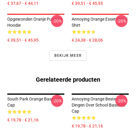
€ 37,67 - € 44,11
€ 39,51 - € 45,95
Opgewonden Oranje Pullover
Annoying Orange Essentiële T-
-20%
-20%
Hoodie
Shirt
€ 39,51 - € 45,95
€ 24,38 - € 28,06
BEKIJK MEER
Gerelateerde producten
South Park Orange Baseball
Annoying Orange Beste
-20%
-20%
Cap
Dingen Over School Baseball
Cap
€ 19,78 - € 21,16
€ 19,78 - € 21,16