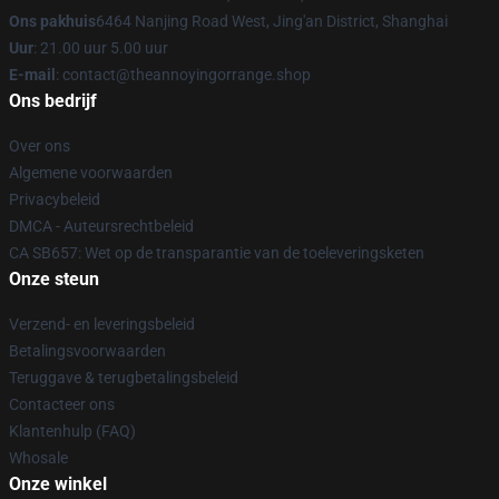
Ons pakhuis
6464 Nanjing Road West, Jing'an District, Shanghai
Uur
: 21.00 uur 5.00 uur
E-mail
: contact@theannoyingorrange.shop
Ons bedrijf
Over ons
Algemene voorwaarden
Privacybeleid
DMCA - Auteursrechtbeleid
CA SB657: Wet op de transparantie van de toeleveringsketen
Onze steun
Verzend- en leveringsbeleid
Betalingsvoorwaarden
Teruggave & terugbetalingsbeleid
Contacteer ons
Klantenhulp (FAQ)
Whosale
Onze winkel