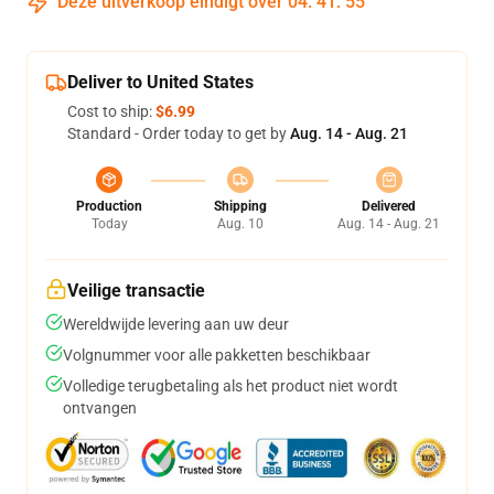
Deze uitverkoop eindigt over
04
:
41
:
54
Deliver to United States
Cost to ship:
$6.99
Standard - Order today to get by
Aug. 14 - Aug. 21
Production
Shipping
Delivered
Today
Aug. 10
Aug. 14 - Aug. 21
Veilige transactie
Wereldwijde levering aan uw deur
Volgnummer voor alle pakketten beschikbaar
Volledige terugbetaling als het product niet wordt
ontvangen