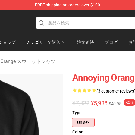
FREE
shipping on orders over $100
ange Merchandise Store
ショップ
カテゴリーで購入
注文追跡
ブログ
お
ing Orange スウェットシャツ
Annoying O
(3 customer reviews
¥7,422
¥5,938
-20%
$40.95
Type
Unisex
Color