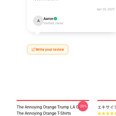
Apr 26, 2025
Aaron
A
Verified owner
Write your review
-20%
The Annoying Orange Trump LA 0605
エキサイ
The Annoying Orange T-Shirts