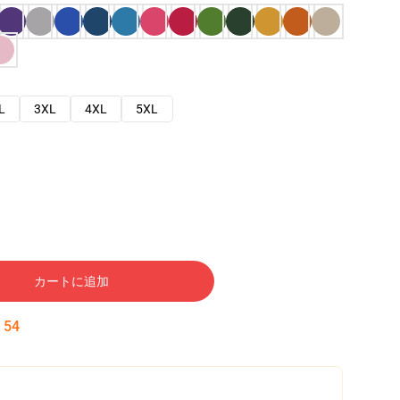
L
3XL
4XL
5XL
カートに追加
:
53