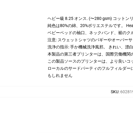
ヘビー級 8.25 オンス. (〜280 gsm) コッ
純色は80%の綿、20%ポリエステルです。 Hea
ベビーベッドの袖口、ネックバンド、裾のク
注意: スウェットシャツのバギーやオーバー
洗浄の指示: 手か機械洗浄風邪。 きれい、
本製品の第三者プリンターは、国際労働機関
この製品ソースのプリンターは、より良いコ
ローカルのサードパーティのフルフィルダー
もしれません
SKU
:
602819