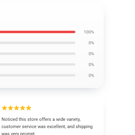
100%
0%
0%
0%
0%
Noticed this store offers a wide variety,
customer service was excellent, and shipping
was very prompt.