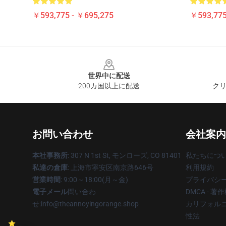
￥593,775 - ￥695,275
￥593,775
Footer
世界中に配送
200カ国以上に配送
クリ
お問い合わせ
会社案内
本社事務所
: 307 N 1st St, モンローズ, CO 81401
私たちにつ
私達の倉庫
: 上海市寧安区南京路646号
利用規約
営業時間
: 9:00～18:00(月～金)
プライバシ
電子メール
問い合わ
DMCA - 
せ:info@theannoyingorange.shop
カリフォルニ
性法