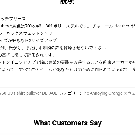
説明
トンリッチフリース
therの灰色は70%の綿、30%ポリエステルです。 チャコール Heather
ルーネックスウェットシャツ
サイズが好きなら2サイズアップ
漂白剤、転がり、または印刷物の鉄を乾燥させないで下さい
の基準に従って評価されます。
ットンイニシアチブで綿の農業の実践を改善することを約束メーカーか
によって、すべてのアイテムがあなただけのために作られているので、
50-US-t-shirt-pullover-DEFAULT
カテゴリー
:
The Annoying Orange
What Customers Say