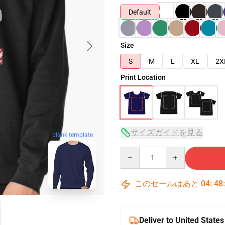
Default
Size
S
M
L
XL
2X
Print Location
サイズガイドを見る
blank template
Quantity
このセールはあと
04
:
48
Deliver to United States