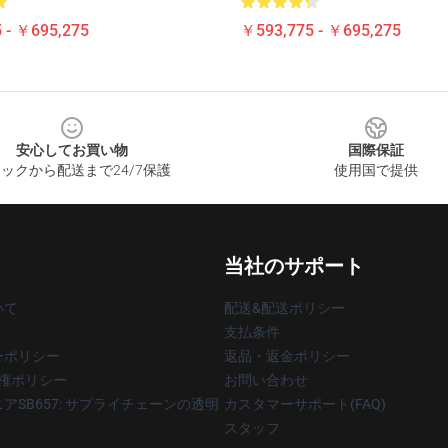
 - ￥695,275
￥593,775 - ￥695,275
安心してお買い物
国際保証
ックから配送まで24/7保護
使用国で提供
当社のサポート
いて
配送&配送ポリシー
支払条件
ーポリシー
返品・返金ポリシー
著作権ポリシー
お問い合わせ
アSB657: サプライチェーンの透明
カスタマーサポート(FAQ)
スタッフ