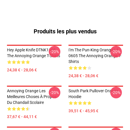
Produits les plus vendus
Hey Apple Knife DTNK1105
I'm The Pun-King Orange LA
-20%
-20%
The Annoying Orange T-Shirts
0605 The Annoying Orange T-
Shirts
24,38 € - 28,06 €
24,38 € - 28,06 €
Annoying Orange Les
South Park Pullover Orange
-20%
-20%
Meilleures Choses À Propos
Hoodie
Du Chandail Scolaire
39,51 € - 45,95 €
37,67 € - 44,11 €