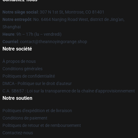
Notre siège social
: 307 N 1st St, Montrose, CO 81401
Notre entrepôt
: No. 6464 Nanjing Road West, district de Jing'an,
Shanghai
Heure
: 9h – 17h (lu – vendredi)
Courriel
: contact@theannoyingorange.shop
Notre société
À propos de nous
Conditions générales
Politiques de confidentialité
DMCA - Politique sur le droit d'auteur
C.A. SB657 : Loi sur la transparence de la chaîne d'approvisionnement
Notre soutien
Politiques d'expédition et de livraison
Conditions de paiement
Politiques de retour et de remboursement
Contactez-nous