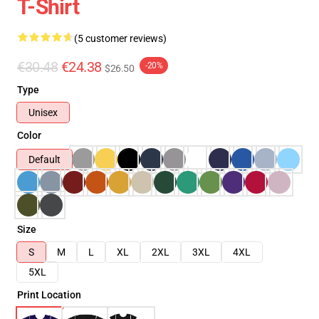
T-Shirt
(5 customer reviews)
€30.48
€24.38
-20%
$26.50
Type
Unisex
Color
Default
Size
S
M
L
XL
2XL
3XL
4XL
5XL
Print Location