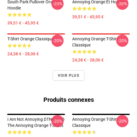
South Park Pullover Orange
Annoying Orange Et Hoodie
-20%
-20%
Hoodie
39,51 € - 45,95 €
39,51 € - 45,95 €
T-Shirt Orange Classique
Annoying Orange T-Shirt
-20%
-20%
Classique
24,38 € - 28,06 €
24,38 € - 28,06 €
VOIR PLUS
Produits connexes
I Am Not Annoying DTNK1105
Annoying Orange T-Shirt
-20%
-20%
The Annoying Orange T-Shirts
Classique