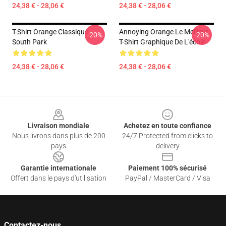
24,38 € - 28,06 €
24,38 € - 28,06 €
T-Shirt Orange Classique
Annoying Orange Le Meilleur
-20%
-20%
South Park
T-Shirt Graphique De L'école
24,38 € - 28,06 €
24,38 € - 28,06 €
Footer
Livraison mondiale
Achetez en toute confiance
Nous livrons dans plus de 200
24/7 Protected from clicks to
pays
delivery
Garantie internationale
Paiement 100% sécurisé
Offert dans le pays d'utilisation
PayPal / MasterCard / Visa
Contactez-nous